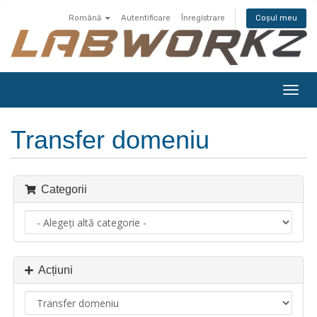
Română
Autentificare
Înregistrare
Coșul meu
Navi
Togg
Transfer domeniu
Categorii
Acțiuni