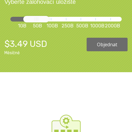
Vyberte zálohovací úložiště
1GB
5GB
10GB
25GB
50GB
100GB
200GB
$3.49 USD
Objednat
Měsíčně