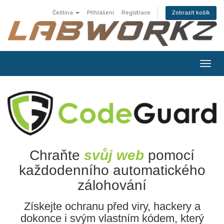
Čeština
Přihlášení
Registrace
Zobrazit košík
Přep
navig
Chraňte
svůj web
pomocí
každodenního automatického
zálohování
Získejte ochranu před viry, hackery a
dokonce i svým vlastním kódem, který