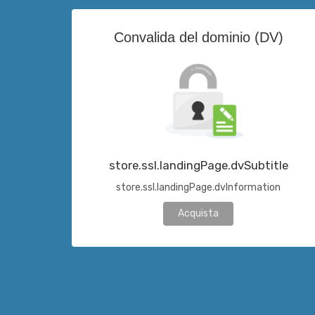
Convalida del dominio (DV)
store.ssl.landingPage.dvSubtitle
store.ssl.landingPage.dvInformation
Acquista