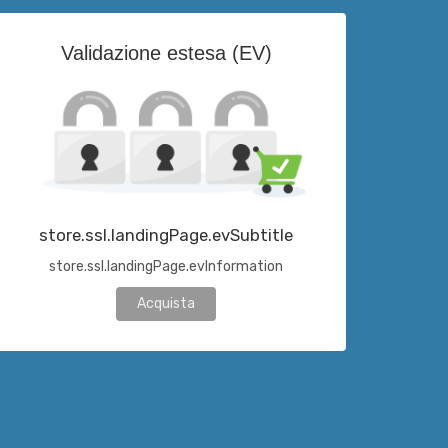
Validazione estesa (EV)
store.ssl.landingPage.evSubtitle
store.ssl.landingPage.evInformation
Acquista