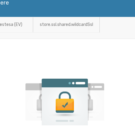
dere
 estesa (EV)
store.ssl.shared.wildcardSsl