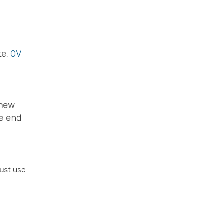
te.
OV
 new
he end
must use