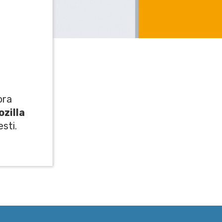
ora
ozilla
esti.