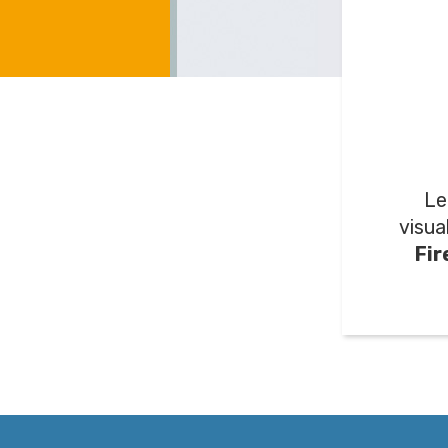
Le
visua
Fir