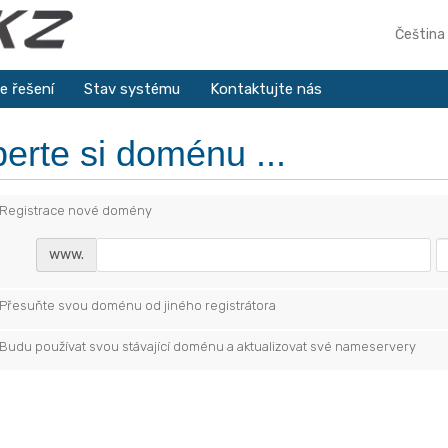
Čeština
e řešení
Stav systému
Kontaktujte nás
erte si doménu ...
Registrace nové domény
www.
Přesuňte svou doménu od jiného registrátora
Budu používat svou stávající doménu a aktualizovat své nameservery