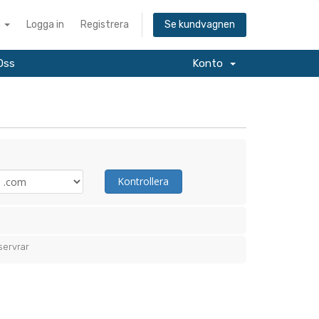
a
Logga in
Registrera
Se kundvagnen
Oss
Konto
Kontrollera
servrar